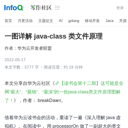

登录
首页
月更活动
主题征文
AI
golang
移动开发
Java
开源
一图详解 java-class 类文件原理
作者：
华为云开发者联盟
2022-05-17
本文字数：5777 字
阅读完需：约 19 分钟
本文分享自华为云社区《
【读书会第十二期】这可能是全
网“最大“、“最细“、“最深”的一份java-class类文件原理图解
了！
》，作者： breakDawn。
借着华为云读书会的活动，重读了一遍《深入理解 java 虚
拟机》。在阅读中， 用 processorOn 做了一副超大的类文