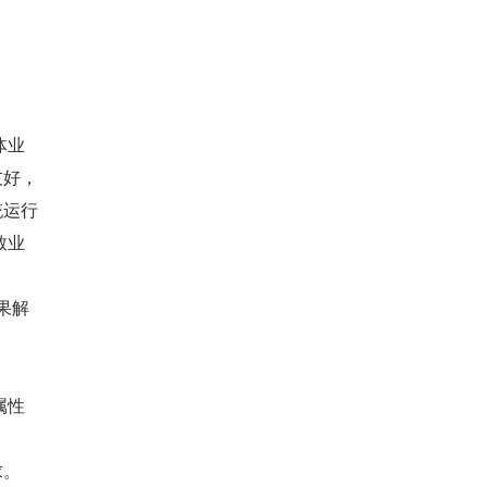
体业
友好，
统运行
致业
果解
属性
求。