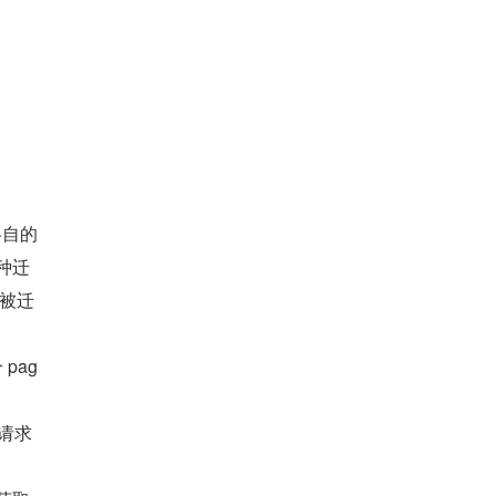
各自的
种迁
能被迁
pag
配请求