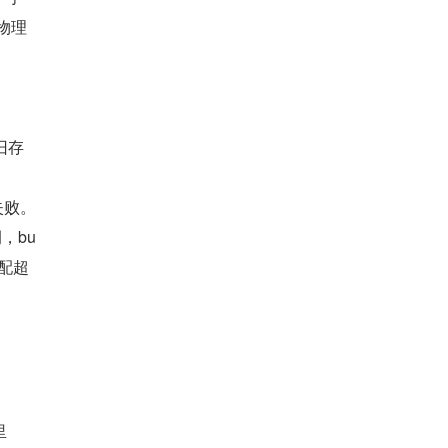
物理
旧存
其一，随着系统运行，内存碎片化越来越严重，高 order 内存分配耗时长，且容易分配失败。 
，bu
分配超
里