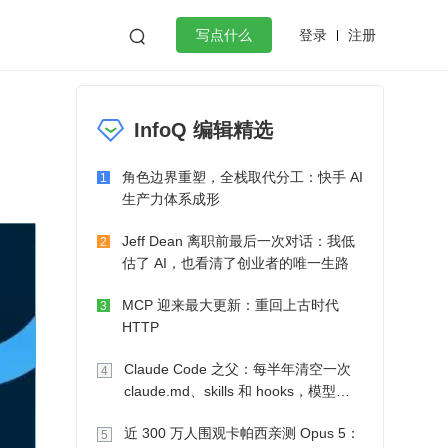
登录
注册

写点什么
效工作
数据库
Python
音视频
InfoQ 编辑精选
golang
微服务架构
flutter
角色边界重塑，全栈取代分工：快手 AI
1
生产力体系成形
Jeff Dean 离职前最后一次对话：我低
2
估了 AI，也看清了创业者的唯一生路
MCP 迎来最大更新：重回上古时代
3
HTTP
Claude Code 之父：每半年清空一次
4
claude.md、skills 和 hooks，模型自
己会想办法
近 300 万人围观卡帕西亲测 Opus 5：
5