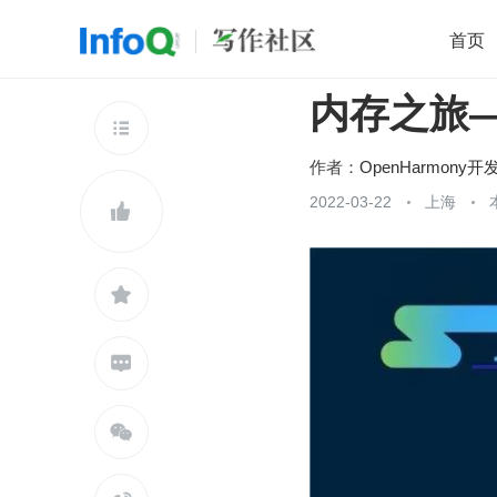
首页
内存之旅—
移动开发
Java
开源
架构
O

前端
AI
大数据
团队管理
作者：
OpenHarmony开
查看更多
2022-03-22
上海




