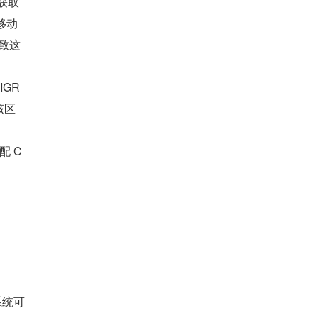
中获取
移动
导致这
IGR
该区
配 C
系统可