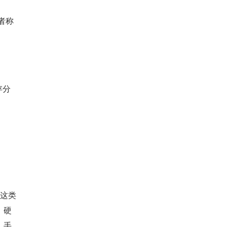
者称
存分
此这类
、硬
，手