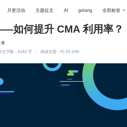
全部标签

月更活动
主题征文
AI
golang
—如何提升 CMA 利用率？
penHarmony
算法
学习方法
Web3.0
高
程序员
运维
深度思考
低代码
redis
发者
本文字数：6182 字
阅读完需：约 20 分钟