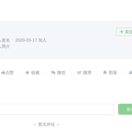
关

人签名
2020-03-17 加入
人简介





发
暂无评论