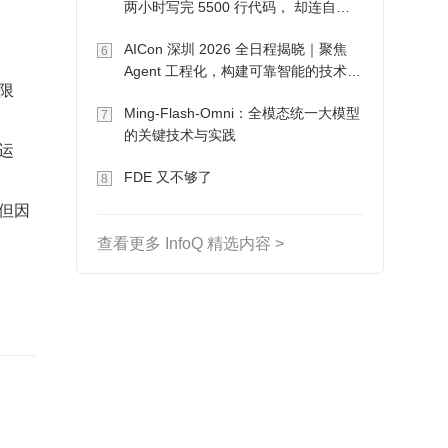
两小时写完 5500 行代码， 却连自己
写的游戏都玩不了
AICon 深圳 2026 全日程揭晓｜聚焦
6
Agent 工程化，构建可靠智能的技术路
限
径
Ming-Flash-Omni：全模态统一大模型
7
的关键技术与实践
运
FDE 又不够了
8
，但因
查看更多 InfoQ 精选内容 >