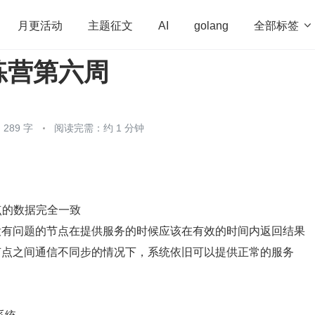
全部标签

月更活动
主题征文
AI
golang
练营第六周
penHarmony
算法
学习方法
Web3.0
高
程序员
运维
深度思考
低代码
redis
289 字
阅读完需：约 1 分钟
点的数据完全一致
没有问题的节点在提供服务的时候应该在有效的时间内返回结果
节点之间通信不同步的情况下，系统依旧可以提供正常的服务
系统