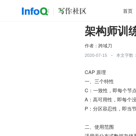
首页
架构师训
移动开发
Java
开源
架构
O
前端
AI
大数据
团队管理
作者：
跨域刀
查看更多
2020-07-15
本文字数：

CAP 原理
一、三个特性
C：一致性，即每个节
A：高可用性，即每个
P：分区容忍性，即当
二、使用范围
适用于分布式数据存储