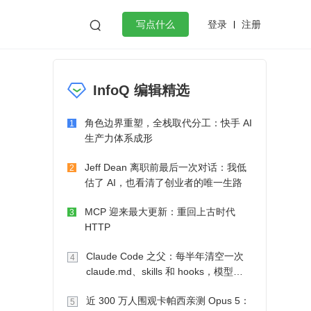
登录
注册

写点什么
效工作
数据库
Python
音视频
InfoQ 编辑精选
golang
微服务架构
flutter
角色边界重塑，全栈取代分工：快手 AI
1
生产力体系成形
Jeff Dean 离职前最后一次对话：我低
2
估了 AI，也看清了创业者的唯一生路
MCP 迎来最大更新：重回上古时代
3
HTTP
Claude Code 之父：每半年清空一次
4
claude.md、skills 和 hooks，模型自
己会想办法
近 300 万人围观卡帕西亲测 Opus 5：
5