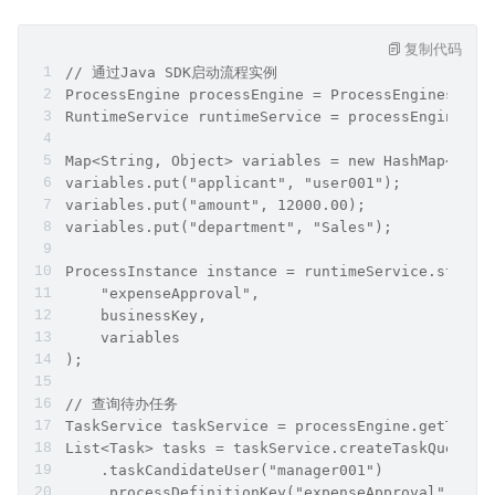
复制代码
// 通过Java SDK启动流程实例
ProcessEngine processEngine = ProcessEngines.get
RuntimeService runtimeService = processEngine.ge
Map<String, Object> variables = new HashMap<>();
variables.put("applicant", "user001");
variables.put("amount", 12000.00);
variables.put("department", "Sales");
ProcessInstance instance = runtimeService.startP
    "expenseApproval", 
    businessKey, 
    variables
);
// 查询待办任务
TaskService taskService = processEngine.getTaskS
List<Task> tasks = taskService.createTaskQuery()
    .taskCandidateUser("manager001")
    .processDefinitionKey("expenseApproval")