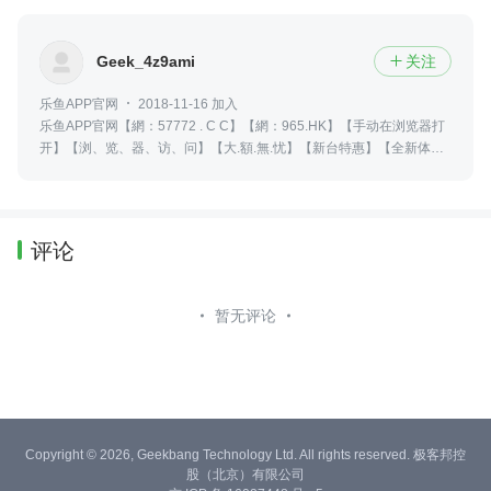
Geek_4z9ami
关注

乐鱼APP官网
2018-11-16 加入
乐鱼APP官网【網：57772 . C C】【網：965.HK】【手动在浏览器打
开】【浏、览、器、访、问】【大.額.無.忧】【新台特惠】【全新体
验】【大额无忧】没有那么多天赋异禀，优秀的人总是努力的翻山越岭,
要么不做，要做就做第一！如果没有天赋那就一直重复没有那么多的天
赋异禀优秀的人总是在努力的翻山越岭 你只管埋头努力时间会给你惊喜
加油！
评论
暂无评论
Copyright © 2026, Geekbang Technology Ltd. All rights reserved. 极客邦控
股（北京）有限公司