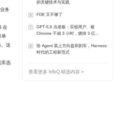
的关键技术与实践
级业务
FDE 又不够了
6
 在
GPT-5.6 当老板：买假用户、被
7
Chrome 干崩 3 小时，烧掉 3 亿
保单
Token 收入却为 0
换。这
给 Agent 装上方向盘和刹车，Harness
8
时代的工程新范式
据库选
查看更多 InfoQ 精选内容 >