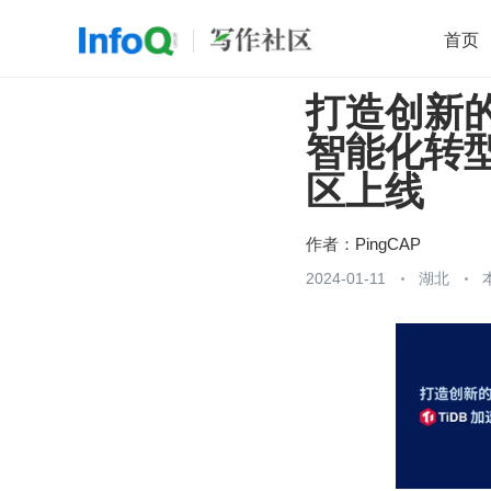
首页
打造创新
移动开发
Java
开源
架构
O
智能化转型
前端
AI
大数据
团队管理
区上线
查看更多

作者：
PingCAP
2024-01-11
湖北