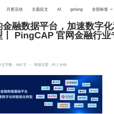
全部标签

月更活动
主题征文
AI
golang
的金融数据平台，加速数字化
penHarmony
算法
学习方法
Web3.0
高
丨 PingCAP 官网金融行业
程序员
运维
深度思考
低代码
redis
本文字数：448 字
阅读完需：约 1 分钟