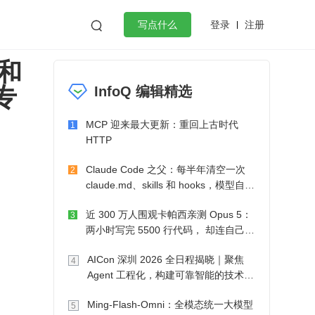
登录
注册

写点什么
和
效工作
数据库
Python
音视频
专
InfoQ 编辑精选
golang
微服务架构
flutter
MCP 迎来最大更新：重回上古时代
1
HTTP
Claude Code 之父：每半年清空一次
2
claude.md、skills 和 hooks，模型自己
会想办法
近 300 万人围观卡帕西亲测 Opus 5：
3
两小时写完 5500 行代码， 却连自己写
的游戏都玩不了
AICon 深圳 2026 全日程揭晓｜聚焦
4
Agent 工程化，构建可靠智能的技术路
径
Ming-Flash-Omni：全模态统一大模型
5