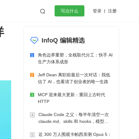
登录
注册

写点什么
详
效工作
数据库
Python
音视频
InfoQ 编辑精选
golang
微服务架构
flutter
角色边界重塑，全栈取代分工：快手 AI
1
生产力体系成形
Jeff Dean 离职前最后一次对话：我低
2
估了 AI，也看清了创业者的唯一生路
MCP 迎来最大更新：重回上古时代
3
HTTP
Claude Code 之父：每半年清空一次
4
claude.md、skills 和 hooks，模型自
己会想办法
近 300 万人围观卡帕西亲测 Opus 5：
5