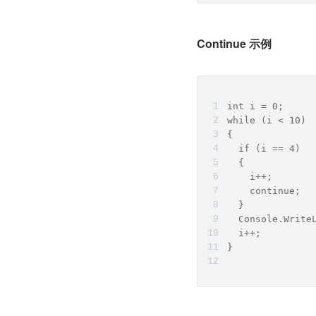
Continue 示例
int i = 0;
while (i < 10) 
{
  if (i == 4) 
  {
    i++;
    continue;
  }
  Console.Write
  i++;
}