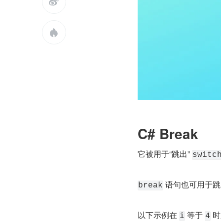


C# Break
它被用于“跳出” 
switc
 语句也可用于
break
以下示例在 
 等于 
 
i
4