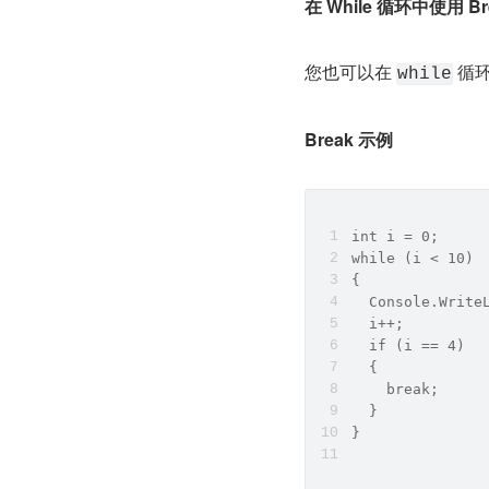
在 While 循环中使用 Bre
您也可以在 
 循
while
Break 示例
int i = 0;
while (i < 10) 
{
  Console.Write
  i++;
  if (i == 4) 
  {
    break;
  }
}