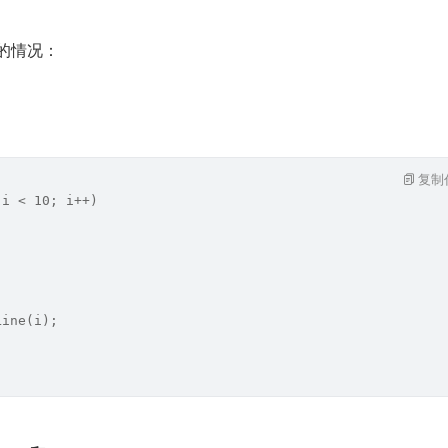
 的情况：
复制
 i < 10; i++) 
Line(i);