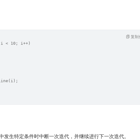
复制
 i < 10; i++) 
Line(i);
环中发生特定条件时中断一次迭代，并继续进行下一次迭代。