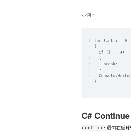
示例：
for (int i = 0;
{
  if (i == 4) 
  {
    break;
  }
  Console.Write
}
C# Continue
 语句在循
continue