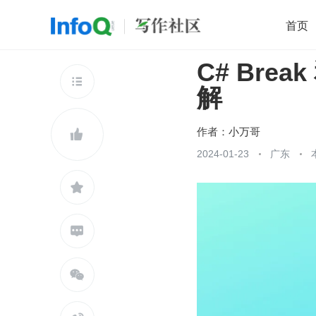
首页
C# Brea
移动开发
Java
开源
架构
O

解
前端
AI
大数据
团队管理
查看更多

作者：
小万哥

2024-01-23
广东


