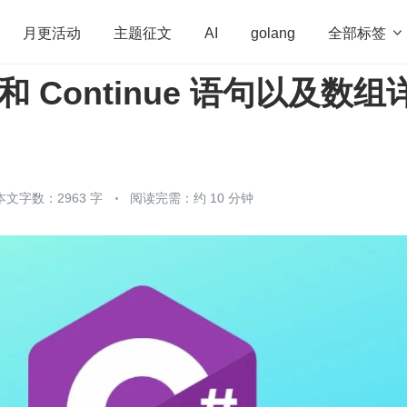
全部标签

月更活动
主题征文
AI
golang
k 和 Continue 语句以及数组
penHarmony
算法
学习方法
Web3.0
高
程序员
运维
深度思考
低代码
redis
本文字数：2963 字
阅读完需：约 10 分钟