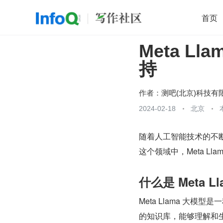
首页
Meta L
移动开发
Java
开源
架构
O
持
前端
AI
大数据
团队管理
查看更多

作者：
测吧(北京)科技有
2024-02-18
北京
随着人工智能技术的不断
这个领域中，Meta L
什么是 Meta L
Meta Llama 大
的知识库，能够理解和