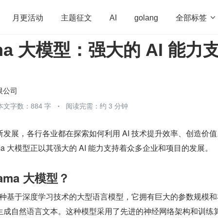
全部标签

月更活动
主题征文
AI
golang
lama 大模型：强大的 AI 能力
penHarmony
算法
学习方法
Web3.0
高
程序员
运维
深度思考
低代码
redis
限公司
本文字数：884 字
阅读完需：约 3 分钟
发展，各行各业都在探索如何利用 AI 技术提升效率、创造价值
lama 大模型正以其强大的 AI 能力支持着众多企业和项目的发展。
lama 大模型？
模型是一种基于深度学习技术的大型语言模型，它拥有巨大的参数规模
生成自然语言文本。这种模型采用了先进的神经网络架构和训练