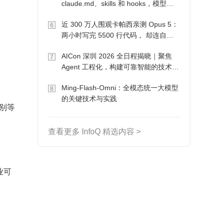
claude.md、skills 和 hooks，模型自
己会想办法
近 300 万人围观卡帕西亲测 Opus 5：
6
两小时写完 5500 行代码， 却连自己
写的游戏都玩不了
AICon 深圳 2026 全日程揭晓｜聚焦
7
Agent 工程化，构建可靠智能的技术路
径
Ming-Flash-Omni：全模态统一大模型
8
的关键技术与实践
识别等
查看更多 InfoQ 精选内容 >
业可