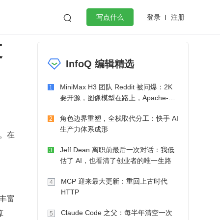
登录
注册

写点什么
支
效工作
数据库
Python
音视频
InfoQ 编辑精选
golang
微服务架构
flutter
MiniMax H3 团队 Reddit 被问爆：2K
1
要开源，图像模型在路上，Apache-2.0
也在考虑了
角色边界重塑，全栈取代分工：快手 AI
2
生产力体系成形
。在
Jeff Dean 离职前最后一次对话：我低
3
估了 AI，也看清了创业者的唯一生路
MCP 迎来最大更新：重回上古时代
4
HTTP
和丰富
算
Claude Code 之父：每半年清空一次
5