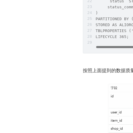
     `status`
     status_
) 
PARTITIONED BY
STORED AS ALIOR
TBLPROPERTIES (
LIFECYCLE 365;
按照上面提到的数据质