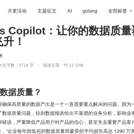
全部标签

月更活动
主题征文
AI
golang
rks Copilot：让你的数据质
penHarmony
算法
学习方法
Web3.0
高
飞升！
程序员
运维
深度思考
低代码
redis
术
本文字数：3718 字
阅读完需：约 12 分钟
数据质量？
何确保高质量的数据产出是一个一直需要重点解决的问题。因为
了数据质量问题，轻则数据报表给出不靠谱的业务分析，影响业
据错误，严重降低产品用户对产品的信心，甚至失去重要产品客
究报告，“企业每年因低劣的数据质量而蒙受的平均损失高达 1290 万