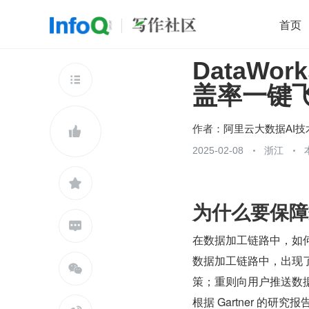
首页
DataWo
移动开发
Java
开源
架构
O

盖率一键
前端
AI
大数据
团队管理
查看更多

作者：
阿里云大数据AI技

2025-02-08
浙江

为什么要保障

在数据加工链路中，如
数据加工链路中，出现

策；重则向用户推送数
根据 Gartner 的研