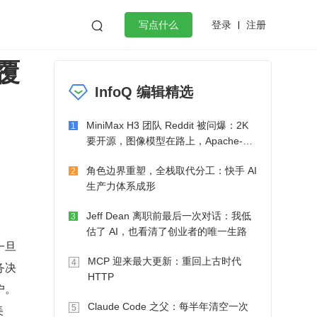
登录
注册

写点什么
量覆
效工作
数据库
Python
音视频
InfoQ 编辑精选
golang
微服务架构
flutter
MiniMax H3 团队 Reddit 被问爆：2K
1
要开源，图像模型在路上，Apache-2.0
也在考虑了
角色边界重塑，全栈取代分工：快手 AI
2
生产力体系成形
Jeff Dean 离职前最后一次对话：我低
3
估了 AI，也看清了创业者的唯一生路
一旦
MCP 迎来最大更新：重回上古时代
4
务决
HTTP
户。
Claude Code 之父：每半年清空一次
美
5