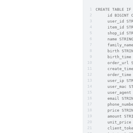
CREATE TABLE IF
     id BIGINT 
     user_id ST
     item_id ST
     shop_id ST
     name STRI
     family_nam
     birth STR
     birth_tim
     order_ur
     create_ti
     order_t
     user_ip S
     user_mac 
     user_age
     email STR
     phone_num
     price STRI
     amount ST
     unit_price
     client_