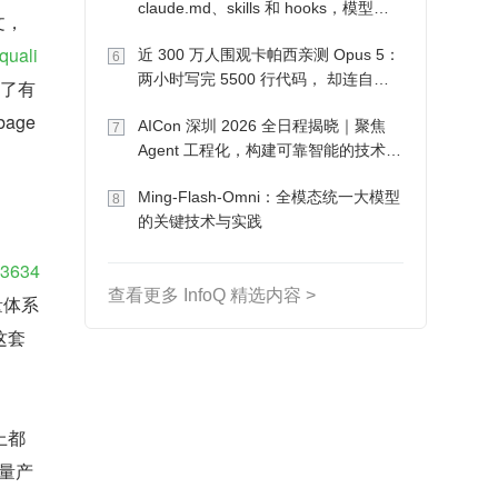
claude.md、skills 和 hooks，模型自
文，
己会想办法
quali
近 300 万人围观卡帕西亲测 Opus 5：
6
两小时写完 5500 行代码， 却连自己
起了有
写的游戏都玩不了
ge 
AICon 深圳 2026 全日程揭晓｜聚焦
7
Agent 工程化，构建可靠智能的技术路
径
Ming-Flash-Omni：全模态统一大模型
8
的关键技术与实践
 3634
查看更多 InfoQ 精选内容 >
量体系
这套
上都
质量产