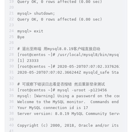
Query OK, 0 rows affected (0.00 sec)
mysql> shutdown;
Query OK, 0 rows affected (0.00 sec)
mysql> exit
Bye
# 退出至终端 用mysql8.0.19客户端直接启动
[root@centos ~]# /usr/local/mysql8/bin/mysqld_sa
[1] 23333
[root@centos ~]# 2020-05-20T07:07:02.337626Z mys
2020-05-20T07:07:02.366244Z mysqld_safe Starting
# 可观察下错误日志看是否报错 然后重新登录测试
[root@centos ~]# mysql -uroot -p123456 
mysql: [Warning] Using a password on the command
Welcome to the MySQL monitor.  Commands end with
Your MySQL connection id is 17
Server version: 8.0.19 MySQL Community Server - 
Copyright (c) 2000, 2018, Oracle and/or its affi