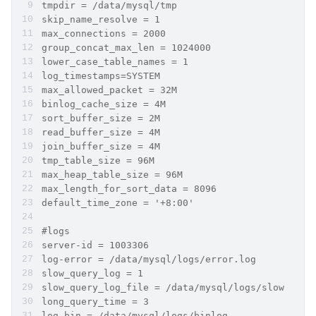
tmpdir = /data/mysql/tmp    
skip_name_resolve = 1
max_connections = 2000
group_concat_max_len = 1024000
lower_case_table_names = 1
log_timestamps=SYSTEM
max_allowed_packet = 32M
binlog_cache_size = 4M
sort_buffer_size = 2M
read_buffer_size = 4M
join_buffer_size = 4M
tmp_table_size = 96M
max_heap_table_size = 96M
max_length_for_sort_data = 8096
default_time_zone = '+8:00'
#logs
server-id = 1003306
log-error = /data/mysql/logs/error.log
slow_query_log = 1
slow_query_log_file = /data/mysql/logs/slow.log
long_query_time = 3
log-bin = /data/mysql/logs/binlog