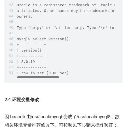
Oracle is a registered trademark of Oracle Corpo
affiliates. Other names may be trademarks of the
owners.
Type 'help;' or '\h' for help. Type '\c' to clea
mysql> select version();
+-----------+
| version() |
+-----------+
| 8.0.19    |
+-----------+
1 row in set (0.00 sec)
2.4 环境变量修改
因 basedir 由/usr/local/mysql 变成了/usr/local/mysql8，故
相关环境变量推荐修改下。可按照以下步骤来操作验证：