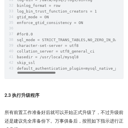
binlog_format = row
log_bin_trust_function_creators = 1
gtid_mode = ON
enforce_gtid_consistency = ON
#for8.0
sql_mode = STRICT_TRANS_TABLES,NO_ZERO_IN_DATE,N
character-set-server = utf8
collation_server = utf8_general_ci
basedir = /usr/local/mysql8
skip_ssl
default_authentication_plugin=mysql_native_passw
2.3 执行升级程序
所有前置工作准备好后就可以开始正式升级了，不过升级前
还是建议先全库备份下。万事俱备后，按照如下指示进行正