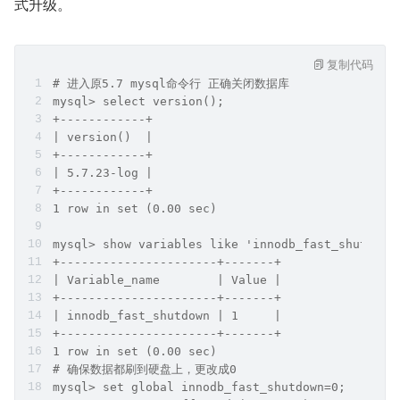
式升级。
复制代码
# 进入原5.7 mysql命令行 正确关闭数据库
mysql> select version();
+------------+
| version()  |
+------------+
| 5.7.23-log |
+------------+
1 row in set (0.00 sec)
mysql> show variables like 'innodb_fast_shutdown
+----------------------+-------+
| Variable_name        | Value |
+----------------------+-------+
| innodb_fast_shutdown | 1     |
+----------------------+-------+
1 row in set (0.00 sec)
# 确保数据都刷到硬盘上，更改成0
mysql> set global innodb_fast_shutdown=0;