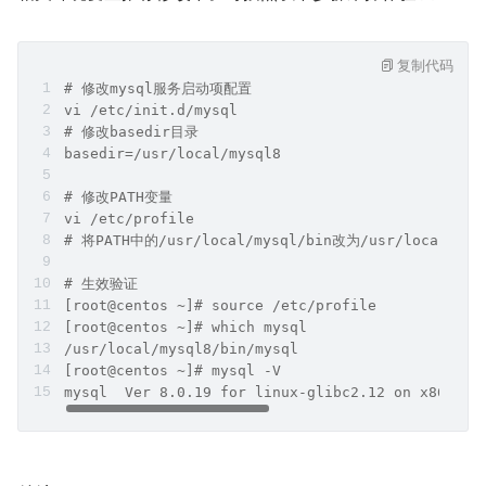
复制代码
# 修改mysql服务启动项配置
vi /etc/init.d/mysql
# 修改basedir目录
basedir=/usr/local/mysql8
# 修改PATH变量
vi /etc/profile 
# 将PATH中的/usr/local/mysql/bin改为/usr/local/mys
# 生效验证
[root@centos ~]# source /etc/profile
[root@centos ~]# which mysql
/usr/local/mysql8/bin/mysql
[root@centos ~]# mysql -V
mysql  Ver 8.0.19 for linux-glibc2.12 on x86_64 