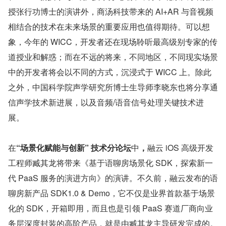
授张行功博士的演讲外，商汤科技带来的 AI+AR 与音视频
相结合的技术在未来场景的重要应用也值得期待。可以想
象，今年的 WICC，开发者还在现场聆听最高级别专家的传
道授业和解惑；而在不远的将来，不同地区，不同现实场景
中的开发者将会以不同的方式，沉浸式于 WICC 上。除此
之外，中国科学院声学研究所博士生导师李晓东也将分享通
信声学技术新进展，以及音频/语音信号处理关键技术进
展。
在
“场景化赋能与创新” 技术分论坛
中
，
融云 iOS 高级开发
工程师臧其龙将带来《基于语聊房场景化 SDK，探索新一
代 PaaS 服务的演进方向》的演讲。不久前，融云发布的语
聊房新产品 SDK1.0 & Demo，它不仅是业界首款基于场景
化的 SDK，开箱即用，而且也是引领 PaaS 赛道厂商向业
务层深度封装的高阶产品，就是由臧其龙主导研发完成的。