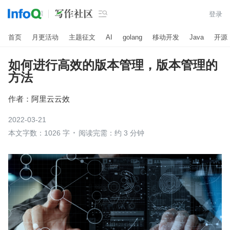

登录
首页
月更活动
主题征文
AI
golang
移动开发
Java
开源
如何进行高效的版本管理，版本管理的
方法
作者：
阿里云云效
2022-03-21
本文字数：1026 字
阅读完需：约 3 分钟