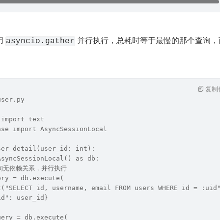
 
 并行执行，总耗时等于最慢的那个查询，
asyncio.gather
复制
user.py
 import text
ase import AsyncSessionLocal
ser_detail(user_id: int):
AsyncSessionLocal() as db:
个查询无依赖关系，并行执行
ery = db.execute(
t("SELECT id, username, email FROM users WHERE id = :uid
id": user_id}
uery = db.execute(