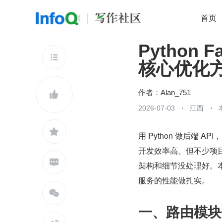
首页
Python 
移动开发
Java
开源
架构
O

核心优化
前端
AI
大数据
团队管理
查看更多

作者：
Alan_751

2026-07-03
江西

用 Python 做后端 
开发效率高。但不少项

架构和细节没处理好。本
服务的性能做扎实。

一、路由模块