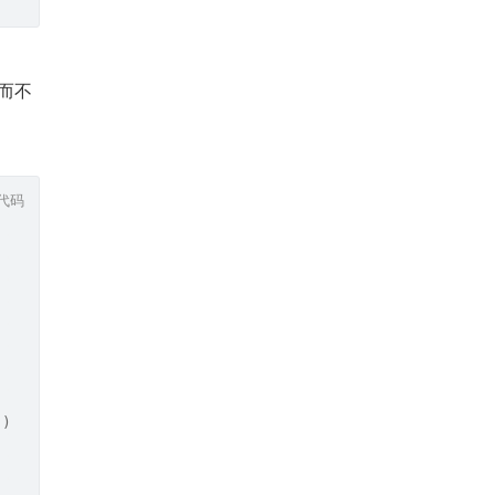
而不
代码
"),