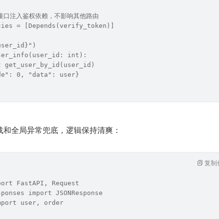
有接口注入鉴权依赖，不影响其他路由
cies = [Depends(verify_token)]
user_id}")
ser_info(user_id: int):
t get_user_by_id(user_id)
de": 0, "data": user}
载和全局异常兜底，逻辑保持清爽：
复制
port FastAPI, Request
sponses import JSONResponse
mport user, order