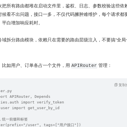
PI 喜欢把所有路由都堆在启动文件里，鉴权、日志、参数校验这些依
时候看不出问题，接口一多，不仅代码臃肿难维护，每个请求都
，平白增加响应耗时。
务域拆分路由模块，依赖只在需要的路由层级注入，不要搞“全局
，比如用户、订单各占一个文件，用 
 管理：
APIRouter
复制
ser.py
port APIRouter, Depends
cies.auth import verify_token
.user import get_user_by_id
，统一前缀和标签
uter(prefix="/user", tags=["用户接口"])