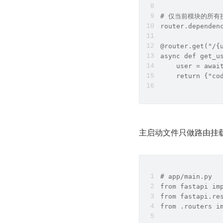
# 仅当前模块的所
router.dependen
@router.get("/{
async def get_u
    user = awai
    return {"co
主启动文件只做路由挂
# app/main.py
from fastapi im
from fastapi.re
from .routers i