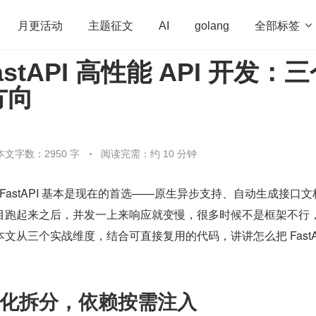
全部标签

月更活动
主题征文
AI
golang
FastAPI 高性能 API 开发：
penHarmony
算法
学习方法
Web3.0
高
方向
程序员
运维
深度思考
低代码
redis
本文字数：2950 字
阅读完需：约 10 分钟
API，FastAPI 基本是现在的首选——原生异步支持、自动生成接口
目跑起来之后，并发一上来响应就变慢，很多时候不是框架不行
文从三个实战维度，结合可直接复用的代码，讲讲怎么把 FastAP
化拆分，依赖按需注入