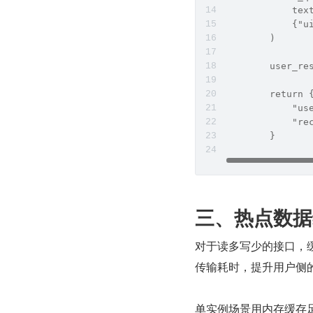
            tex
            {"u
        )
        user_re
        return 
            "us
            "re
        }
三、热点数据
对于读多写少的接口，缓
传输耗时，提升用户侧
单实例场景用内存缓存足