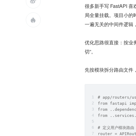

很多新手写 FastA
局全量挂载。项目小的

一遍无关的中间件逻辑
优化思路很直接：按业
切”。
先按模块拆分路由文件
# app/routers/u
from fastapi im
from ..dependen
from ..services
# 定义用户模块路由
router = APIRo