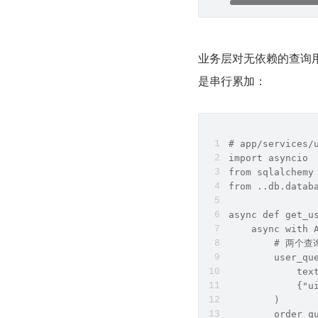
业务层对无依赖的查询用
是串行累加：
# app/services/
import asyncio
from sqlalchemy
from ..db.datab
async def get_u
    async with 
        # 两
        user_qu
            tex
            {"u
        )
        order_q