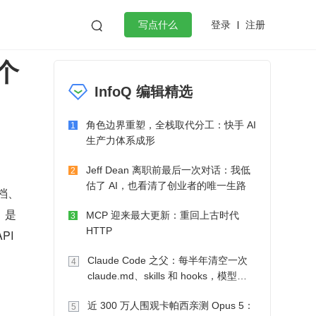
登录
注册

写点什么
三个
效工作
数据库
Python
音视频
InfoQ 编辑精选
golang
微服务架构
flutter
角色边界重塑，全栈取代分工：快手 AI
1
生产力体系成形
Jeff Dean 离职前最后一次对话：我低
2
估了 AI，也看清了创业者的唯一生路
文档、
，是
MCP 迎来最大更新：重回上古时代
3
HTTP
I 
Claude Code 之父：每半年清空一次
4
claude.md、skills 和 hooks，模型自
己会想办法
近 300 万人围观卡帕西亲测 Opus 5：
5