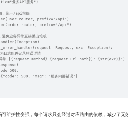
title="业务API服务")
由，统一/api前缀
ter(user.router, prefix="/api")
ter(order.router, prefix="/api")
，避免业务异常直接抛出堆栈
handler(Exception)
l_error_handler(request: Request, exc: Exception):
替换为日志组件记录错误详情
常 [{request.method} {request.url.path}]: {str(exc)}")
Response(
code=500,
t={"code": 500, "msg": "服务内部错误"}
码可维护性变强，每个请求只会经过对应路由的依赖，减少了无