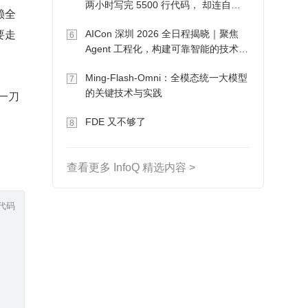
两小时写完 5500 行代码， 却连自己
赖全
写的游戏都玩不了
要走
AICon 深圳 2026 全日程揭晓｜聚焦
6
Agent 工程化，构建可靠智能的技术路
径
Ming-Flash-Omni：全模态统一大模型
7
的关键技术与实践
一刀
FDE 又不够了
8
查看更多 InfoQ 精选内容 >
代码