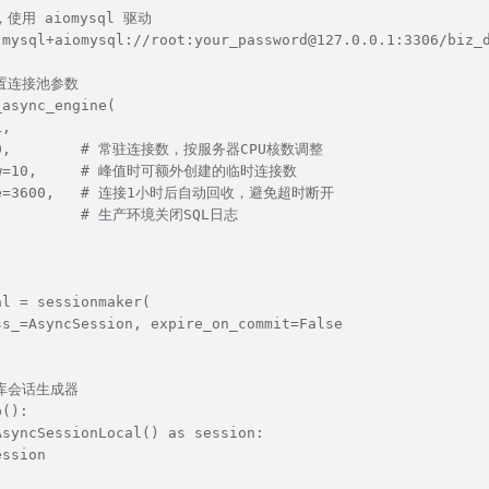
使用 aiomysql 驱动
"mysql+aiomysql://root:your_password@127.0.0.1:3306/biz_
置连接池参数
_async_engine(
L,
=20,        # 常驻连接数，按服务器CPU核数调整
flow=10,     # 峰值时可额外创建的临时连接数
ycle=3600,   # 连接1小时后自动回收，避免超时断开
e           # 生产环境关闭SQL日志
al = sessionmaker(
ss_=AsyncSession, expire_on_commit=False
库会话生成器
b():
AsyncSessionLocal() as session:
ession