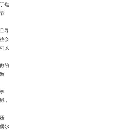
于焦
节
旦寻
往会
可以
做的
游
事
殿，
压
偶尔