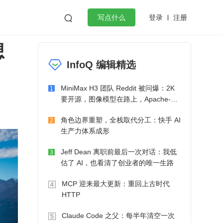
登录
注册

写点什么
想
效工作
数据库
Python
音视频
InfoQ 编辑精选
golang
微服务架构
flutter
MiniMax H3 团队 Reddit 被问爆：2K
1
要开源，图像模型在路上，Apache-2.0
也在考虑了
角色边界重塑，全栈取代分工：快手 AI
2
生产力体系成形
Jeff Dean 离职前最后一次对话：我低
3
估了 AI，也看清了创业者的唯一生路
MCP 迎来最大更新：重回上古时代
4
HTTP
Claude Code 之父：每半年清空一次
5