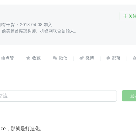
关

却有干货
2018-04-08 加入
，前美篇首席架构师、机锋网联合创始人。





发
peace，那就是打造化。