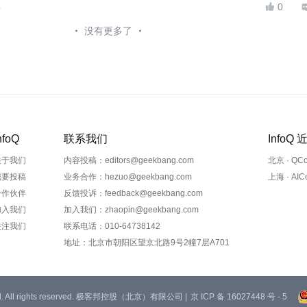
4
0

没有更多了
nfoQ
联系我们
InfoQ
关于我们
内容投稿：editors@geekbang.com
北京 · QC
我要投稿
业务合作：hezuo@geekbang.com
上海 · AI
合作伙伴
反馈投诉：feedback@geekbang.com
加入我们
加入我们：zhaopin@geekbang.com
关注我们
联系电话：010-64738142
地址：北京市朝阳区望京北路9号2幢7层A701
 Ltd. All rights reserved. 极客邦控股（北京）有限公司 |
京 ICP 备 16027448 号 - 5