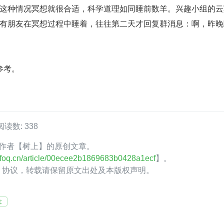
这种情况冥想就很合适，科学道理如同睡前数羊。兴趣小组的云
有朋友在冥想过程中睡着，往往第二天才回复群消息：啊，昨晚
参考。
阅读数: 338
oQ 作者【树上】的原创文章。
.infoq.cn/article/00ecee2b1869683b0428a1ecf
】。
.0】协议，转载请保留原文出处及本版权声明。
念