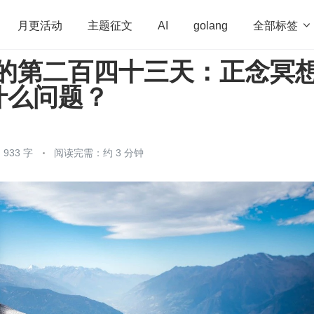
全部标签

月更活动
主题征文
AI
golang
写的第二百四十三天：正念冥
penHarmony
算法
学习方法
Web3.0
高
什么问题？
程序员
运维
深度思考
低代码
redis
933 字
阅读完需：约 3 分钟