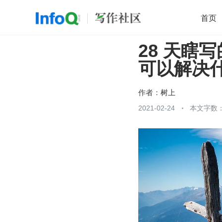
首页
28 天瞎
移动开发
Java
开源
架构
O
可以解决
前端
AI
大数据
团队管理
查看更多

作者：
树上
2021-02-24
本文字数：