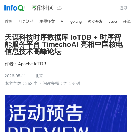

登录
首页
月更活动
主题征文
AI
golang
移动开发
Java
开源
天谋科技时序数据库 IoTDB + 时序智
能服务平台 TimechoAI 亮相中国核电
信息技术高峰论坛
作者：
Apache IoTDB
2026-05-11
北京
本文字数：352 字
阅读完需：约 1 分钟