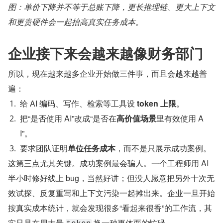
图：单价下降并不等于总账下降，更长推理链、更大上下文
和更贵硬件会一起抬高真实任务成本。
企业接下来会越来越像财务部门
所以，现在越来越多企业开始做三件事，而且会越来越普
遍：
给 AI 编码、写作、检索等工具设 ​
token 上限
​。
把“是否使用 AI”改成“是否在
高价值场景
里有效使用 A
I”。
要求团队证明​
单位任务成本
​，而不是只展示成功案例。
这第三点尤其关键。成功案例最会骗人。一个工程师用 AI 
半小时修好线上 bug，当然好讲；但没人愿意把另外十次无
效试探、反复重写和上下文污染一起摊出来。企业一旦开始
按真实成本统计，就会发现很多“看起来很香”的工作流，其
实只是在用大量 
 换一种更体面的忙碌。