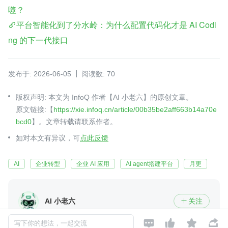
噬？
平台智能化到了分水岭：为什么配置代码化才是 AI Codi
ng 的下一代接口
发布于: 2026-06-05
阅读数: 70
版权声明: 本文为 InfoQ 作者【AI 小老六】的原创文章。
原文链接:【
https://xie.infoq.cn/article/00b35be2aff663b14a70e
bcd0
】。文章转载请联系作者。
如对本文有异议，可
点此反馈
AI
企业转型
企业 AI 应用
AI agent搭建平台
月更
AI 小老六
关注





Agent 工程师
2019-12-09 加入
写下你的想法，一起交流