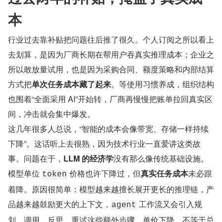
本
行业过去靠补贴把问题往后推了很久。个人订阅之所以看上
去划算，是因为厂商长期在帮用户吞真实推理成本；企业之
所以敢放量试用，也是因为采购合同、额度策略和内部结算
方式把​
单次任务成本藏了起来
​。等使用习惯养成，组织结构
也围着“全面采用 AI”开始转，厂商再慢慢把账单拉回真实区
间，冲击就会集中爆发。
这几年很多人总说，“智能的成本会像带宽、存储一样持续
下降”。这话听上去很熟，因为技术行业一直爱讲这类故
事。问题在于，
LLM 的经济学
没有那么像传统基础设施。
模型单位 
 价格也许下降过，但
真实任务成本
未必跟
token
着降。原因很简单：模型越来越擅长展开更长的推理链，产
品越来越鼓励更大的上下文，
 工作流又会引入规
agent
划、调用、反思、重试这些额外步骤。单价下降，不等于总