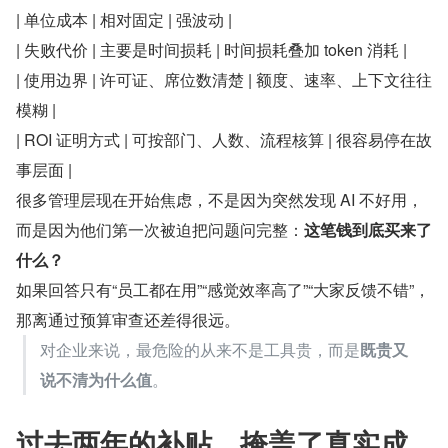
| 单位成本 | 相对固定 | 强波动 |
| 失败代价 | 主要是时间损耗 | 时间损耗叠加 token 消耗 |
| 使用边界 | 许可证、席位数清楚 | 额度、速率、上下文往往
模糊 |
| ROI 证明方式 | 可按部门、人数、流程核算 | 很容易停在故
事层面 |
很多管理层现在开始焦虑，不是因为突然发现 AI 不好用，
而是因为他们第一次被迫把问题问完整：
这笔钱到底买来了
什么？
如果回答只有“员工都在用”“感觉效率高了”“大家反馈不错”，
那离通过预算审查还差得很远。
对企业来说，最危险的从来不是工具贵，而是​
既贵又
说不清为什么值
​。
过去两年的补贴，掩盖了真实成