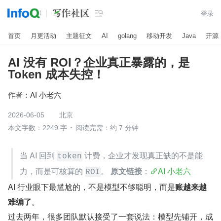

登录
首页
月更活动
主题征文
AI
golang
移动开发
Java
开源
AI 没有 ROI？企业真正暴露的，是
Token 成本失控！
作者：
AI 小老六
2026-06-05
北京
本文字数：2249 字
阅读完需：约 7 分钟
当 AI 回到 
 计费，企业才发现真正缺的不是能
token
力，而是可核算的 
。 
原文链接
：
AI 小老六
ROI
AI 行业眼下最尴尬的，不是模型不够聪明，而是​
账越来越
难编了
​。
过去两年，很多团队默认接受了一套说法：模型先铺开，成