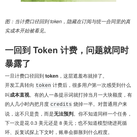
图：当计费口径回到 token，隐藏在订阅与统一合同里的真
实成本开始被看见。
一回到 Token 计费，问题就同时
暴露了
一旦计费口径回到 ​
token
​，这层遮羞布就掉了。
开发工具转向 
 计费后，很多用户第一次感受到什么
token
叫​
成本直视
​。有的人一条提示词就打掉当月一大块额度，有
的人几小时内把月度 
 烧掉一半。对普通用户来
credits
说，这不只是贵，而是​
无法预判
​。你不知道同样一个任务，
下一次是花 0.3 美元还是 8 美元；也不知道模型绕进死循
环、反复试探上下文时，账单会膨胀到什么程度。