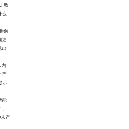
U 数
什么
端拆解
描述
选出
从内
个产
提示
新能
了，
种从产