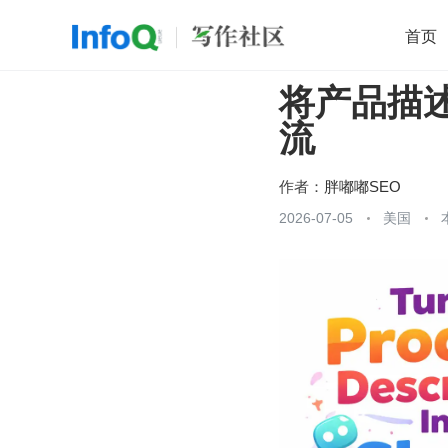
首页
将产品描
移动开发
Java
开源
架构
O
流
前端
AI
大数据
团队管理
查看更多

作者：
胖嘟嘟SEO
2026-07-05
美国