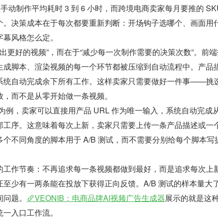
频手动制作平均耗时 3 到 6 小时，而跨境电商卖家每月要推的 SK
个。决策成本在于每次都要重新判断：开场钩子选哪个、画面用
字幕风格怎么定。
“做出更好的视频”，而在于“减少每一次制作需要的决策次数”。前
生成脚本、渲染视频的每一个环节都被压缩到自动流程中。产品
系统自动完成余下所有工作。这样卖家只需要做好一件事——挑
放，而不是从零开始做一条视频。
流程为例，卖家可以直接用产品 URL 作为唯一输入，系统自动完成
部工序。这意味着每次上新，卖家只需要上传一条产品描述或一
个不同角度的脚本用于 A/B 测试，而不需要分别给每个脚本写
的工作节奏：不再追求每一条视频都做到最好，而是追求每次上
至少有一两条能在投放下获得正向反馈。A/B 测试的样本量大
间问题。
VEONIB：电商品牌AI视频广告生成器
展示的就是这
统一入口工作流。