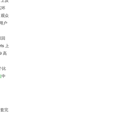
 上反
实环
，观众
，用户
班回
s 上
 高 
。
个比
南
中
一套完