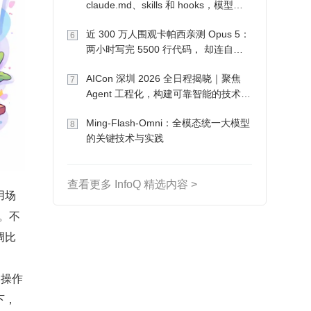
claude.md、skills 和 hooks，模型自
己会想办法
近 300 万人围观卡帕西亲测 Opus 5：
6
两小时写完 5500 行代码， 却连自己
写的游戏都玩不了
AICon 深圳 2026 全日程揭晓｜聚焦
7
Agent 工程化，构建可靠智能的技术路
径
Ming-Flash-Omni：全模态统一大模型
8
的关键技术与实践
查看更多 InfoQ 精选内容 >
用场
频。不
调比
的操作
下，