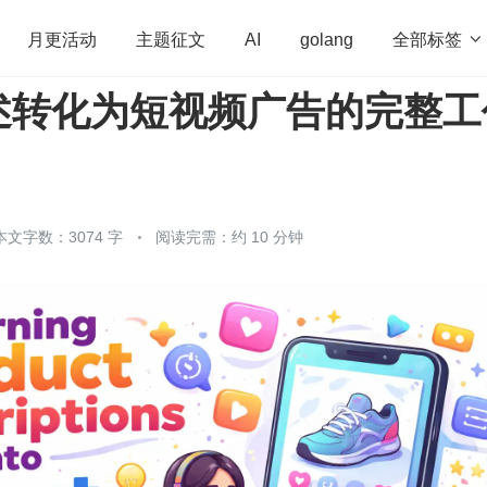
全部标签

月更活动
主题征文
AI
golang
述转化为短视频广告的完整工
penHarmony
算法
学习方法
Web3.0
高
程序员
运维
深度思考
低代码
redis
本文字数：3074 字
阅读完需：约 10 分钟