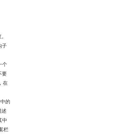
议。
钩子
一个
不要
在 
述中的
描述
其中
案栏