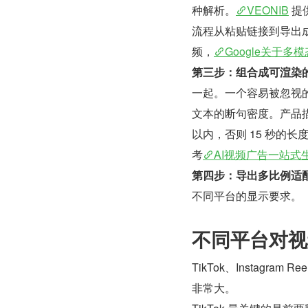
种解析。
VEONIB
 
流程从粘贴链接到导出成
频，
Google关于多
第三步：组合成可渲染
一起。一个容易被忽视
文本的断句密度。产品描
以内，否则 15 秒的
考
AI视频广告一站式
第四步：导出多比例适
不同平台的显示要求。
不同平台对视
TikTok、Instagra
非常大。