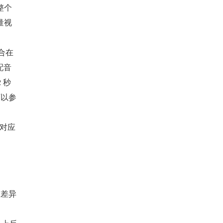
整个
量视
合在
配音
 秒
可以参
别对应
求差异