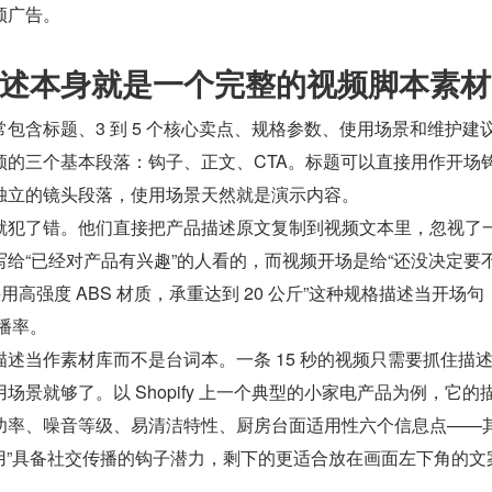
频广告。
述本身就是一个完整的视频脚本素材
包含标题、3 到 5 个核心卖点、规格参数、使用场景和维护建
频的三个基本段落：钩子、正文、CTA。标题可以直接用作开场
独立的镜头段落，使用场景天然就是演示内容。
就犯了错。他们直接把产品描述原文复制到视频文本里，忽视了
给“已经对产品有兴趣”的人看的，而视频开场是给“还没决定要
用高强度 ABS 材质，承重达到 20 公斤”这种规格描述当开场句，
完播率。
述当作素材库而不是台词本。一条 15 秒的视频只需要抓住描
场景就够了。以 Shopify 上一个典型的小家电产品为例，它的
功率、噪音等级、易清洁特性、厨房台面适用性六个信息点——
适用”具备社交传播的钩子潜力，剩下的更适合放在画面左下角的文