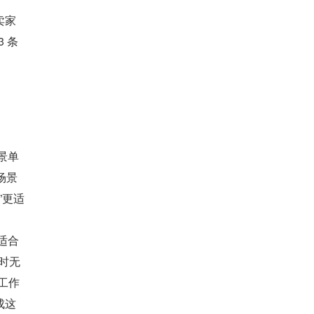
卖家
 条
景单
场景
”更适
适合
时无
工作
成这