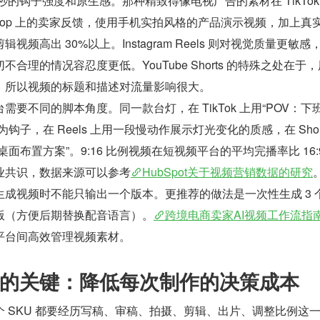
前两秒的钩子强度和原生感。那种精致得像电视广告的素材在 TikTok
 Shop 上的卖家反馈，使用手机实拍风格的产品演示视频，加上真
频高出 30%以上。Instagram Reels 则对视觉质量更敏感
合理的情况容忍度更低。YouTube Shorts 的特殊之处在于
，所以视频的标题和描述对流量影响很大。
要不同的脚本角度。同一款台灯，在 TikTok 上用“POV：下
钩子，在 Reels 上用一段慢动作展示灯光变化的质感，在 Short
面布置方案”。9:16 比例视频在短视频平台的平均完播率比 16:9
业共识，数据来源可以参考
HubSpot关于视频营销数据的研究
成视频时不能只输出一个版本。更推荐的做法是一次性生成 3 
版（方便后期替换配音语言）。
跨境电商卖家AI视频工作流指
平台间高效管理视频素材。
的关键：降低每次制作的决策成本
 SKU 都要经历写稿、审稿、拍摄、剪辑、出片、调整比例这