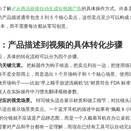
步了解
从商品链接自动生成短视频广告
的具体操作方式。许多
品描述通常包含 3 到 5 个核心卖点，这些卖点至少可以构成 3
秒脚本，而不需要每次都从零写创意。
：产品描述到视频的具体转化步骤
后，具体的转化流程可以分为四个步骤。
的关键元素。
 把标题作为钩子候选，把卖点列在一边，把使用场
不是全部用上，而是选出 1 个开场钩子和 1 个核心场景。使用
开场钩子——比如“早上顺手放进洗碗机”比“材质符合 FDA 标准
数人在实际操作中习惯先翻译规格参数。
对应的视觉场景。
 特写镜头适合展示材质和做工细节，对比镜头
适合展示场景类卖点。一个蓝牙耳机的描述中如果有“佩戴 8 小
应的分镜就不应该是产品静态图，而是一个人戴着耳机在办公桌前
需要对产品和平台都有一定理解，而现在已经有工具可以自动完