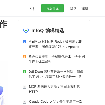
登录
注册

写点什么
作
效工作
数据库
Python
音视频
InfoQ 编辑精选
golang
微服务架构
flutter
MiniMax H3 团队 Reddit 被问爆：2K
1
要开源，图像模型在路上，Apache-2.0
也在考虑了
角色边界重塑，全栈取代分工：快手 AI
2
生产力体系成形
Jeff Dean 离职前最后一次对话：我低
3
估了 AI，也看清了创业者的唯一生路
MCP 迎来最大更新：重回上古时代
4
HTTP
Claude Code 之父：每半年清空一次
5