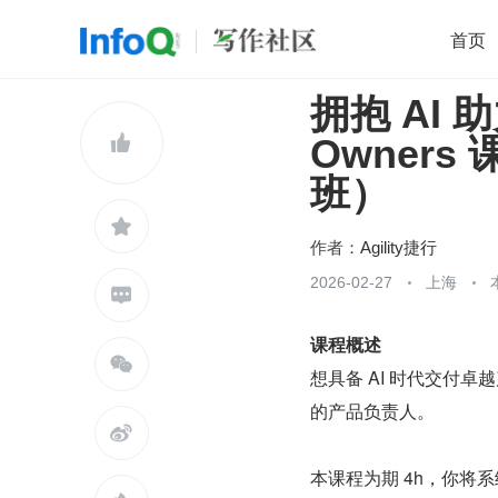
首页
拥抱 AI 助
移动开发
Java
开源
架构
O

Owners 
前端
AI
大数据
团队管理
班）
查看更多


作者：
Agility捷行
2026-02-27
上海

课程概述

想具备 AI 时代交付卓越产
的产品负责人。

本课程为期 4h，你将系