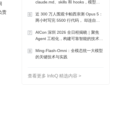
claude.md、skills 和 hooks，模型自
洞
己会想办法
负责
近 300 万人围观卡帕西亲测 Opus 5：
6
两小时写完 5500 行代码， 却连自己
写的游戏都玩不了
AICon 深圳 2026 全日程揭晓｜聚焦
7
Agent 工程化，构建可靠智能的技术路
径
Ming-Flash-Omni：全模态统一大模型
8
的关键技术与实践
查看更多 InfoQ 精选内容 >