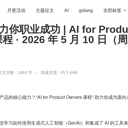
全部标签

月更活动
主题征文
AI
golang
力你职业成功 | AI for Produ
penHarmony
算法
学习方法
Web3.0
高
课程 · 2026 年 5 月 10 日（
程序员
运维
深度思考
低代码
redis
本文字数：1063 字
阅读完需：约 3 分钟
品的核心能力？“AI for Product Owners 课程” 助力你成为面
统学习如何使用生成式人工智能（GenAI）和集成了 AI 的工具