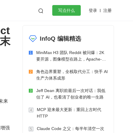
登录
注册

写点什么
ct
效工作
数据库
Python
音视频
周末
InfoQ 编辑精选
golang
微服务架构
flutter
MiniMax H3 团队 Reddit 被问爆：2K
1
要开源，图像模型在路上，Apache-2.0
也在考虑了
角色边界重塑，全栈取代分工：快手 AI
2
生产力体系成形
Jeff Dean 离职前最后一次对话：我低
3
估了 AI，也看清了创业者的唯一生路
向未来
MCP 迎来最大更新：重回上古时代
4
HTTP
来增强
Claude Code 之父：每半年清空一次
5