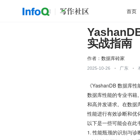
首页
Yasha
移动开发
Java
开源
架构
O
实战指南
前端
AI
大数据
团队管理
查看更多

作者：
数据库砖家
2025-10-26
广东
《YashanDB 数据
数据库性能的专业书籍。
和高并发请求。在数据
性能进行有效诊断和优
以下是一些可能会在此
1. 性能瓶颈的识别与诊