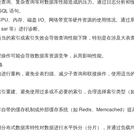
括慢查询、复杂查询等对数据库性能造成的压力。通过日志分析和
QL 语句。
 CPU、内存、磁盘 I/O、网络带宽等硬件资源的使用情况。通过
p、sar 等）进行诊断。
有适当的索引或索引失效会导致查询性能下降，特别是在涉及大表
线程操作可能会导致数据库资源竞争，从而影响性能。
略
语句进行重构，避免全表扫描、减少子查询和联接操作，使用适当
行索引重建、避免使用过多或不必要的索引，合理选择索引类型（如 
库自带的缓存机制或外部缓存系统（如 Redis、Memcached）提
使用分布式数据库特性对数据进行水平拆分（分片），并通过负载