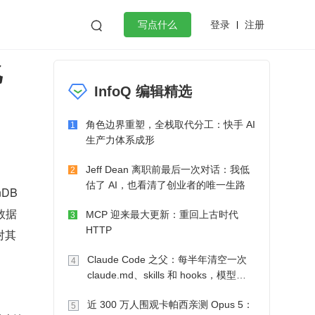
登录
注册

写点什么
化
效工作
数据库
Python
音视频
InfoQ 编辑精选
golang
微服务架构
flutter
角色边界重塑，全栈取代分工：快手 AI
1
生产力体系成形
Jeff Dean 离职前最后一次对话：我低
2
估了 AI，也看清了创业者的唯一生路
B 
数据
MCP 迎来最大更新：重回上古时代
3
HTTP
对其
Claude Code 之父：每半年清空一次
4
claude.md、skills 和 hooks，模型自
己会想办法
近 300 万人围观卡帕西亲测 Opus 5：
5