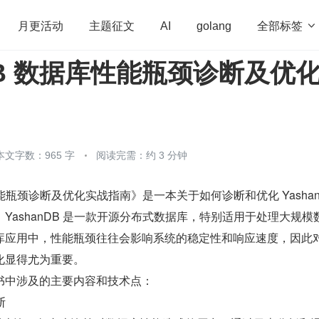
全部标签

月更活动
主题征文
AI
golang
nDB 数据库性能瓶颈诊断及优
penHarmony
算法
学习方法
Web3.0
高
程序员
运维
深度思考
低代码
redis
本文字数：965 字
阅读完需：约 3 分钟
库性能瓶颈诊断及优化实战指南》是一本关于如何诊断和优化 YashanD
YashanDB 是一款开源分布式数据库，特别适用于处理大规模
库应用中，性能瓶颈往往会影响系统的稳定性和响应速度，因此
化显得尤为重要。
书中涉及的主要内容和技术点：
断