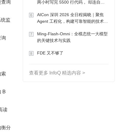
慢查询
两小时写完 5500 行代码， 却连自己
写的游戏都玩不了
AICon 深圳 2026 全日程揭晓｜聚焦
6
系统监
Agent 工程化，构建可靠智能的技术路
径
Ming-Flash-Omni：全模态统一大模型
7
查询
的关键技术与实践
FDE 又不够了
8
的索
查看更多 InfoQ 精选内容 >
B 
高读
均衡分