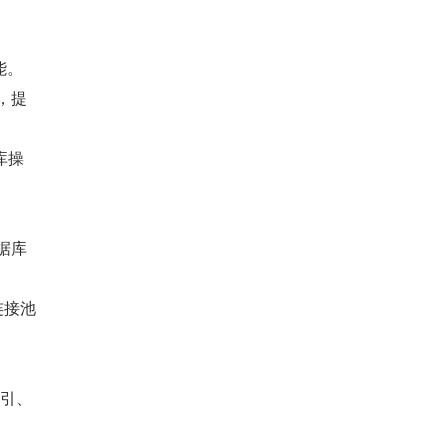
能。
，提
库操
数据库
连接池
索引、