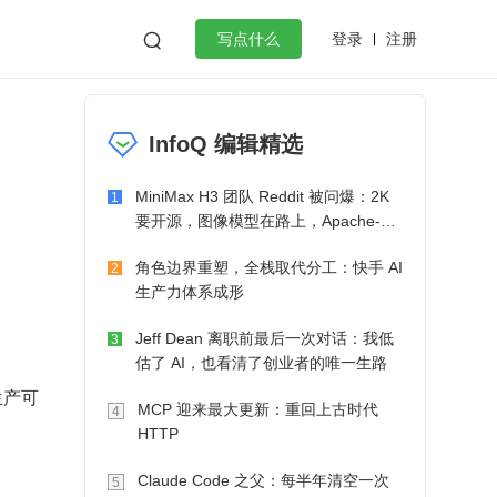
登录
注册

写点什么
效工作
数据库
Python
音视频
InfoQ 编辑精选
golang
微服务架构
flutter
MiniMax H3 团队 Reddit 被问爆：2K
1
要开源，图像模型在路上，Apache-2.0
也在考虑了
角色边界重塑，全栈取代分工：快手 AI
2
生产力体系成形
Jeff Dean 离职前最后一次对话：我低
3
估了 AI，也看清了创业者的唯一生路
已生产可
MCP 迎来最大更新：重回上古时代
4
HTTP
Claude Code 之父：每半年清空一次
5