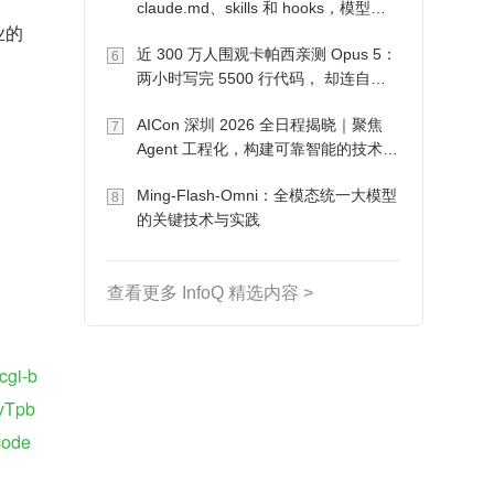
claude.md、skills 和 hooks，模型自
业的
己会想办法
近 300 万人围观卡帕西亲测 Opus 5：
6
两小时写完 5500 行代码， 却连自己
写的游戏都玩不了
AICon 深圳 2026 全日程揭晓｜聚焦
7
Agent 工程化，构建可靠智能的技术路
径
Ming-Flash-Omni：全模态统一大模型
8
的关键技术与实践
查看更多 InfoQ 精选内容 >
cgi-b
vTpb
code