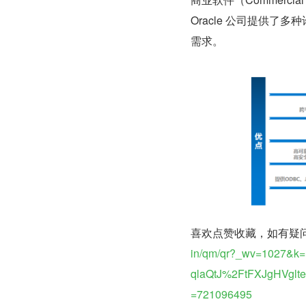
Oracle 公司提供了
需求。
喜欢点赞收藏，如有疑
in/qm/qr?_wv=1027&
qlaQtJ%2FtFXJgHVglte
=721096495