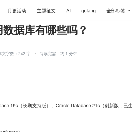
全部标签

月更活动
主题征文
AI
golang
用数据库有哪些吗？
penHarmony
算法
学习方法
Web3.0
高
程序员
运维
深度思考
低代码
redis
本文字数：242 字
阅读完需：约 1 分钟
abase 19c（长期支持版）、Oracle Database 21c（创新版，
oftware）