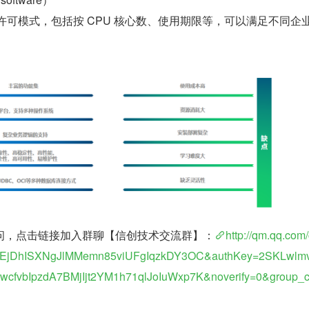
多种许可模式，包括按 CPU 核心数、使用期限等，可以满足不同企
问，点击链接加入群聊【信创技术交流群】：
http://qm.qq.com/
k=EjDhISXNgJlMMemn85viUFgIqzkDY3OC&authKey=2SKLwlm
wcfvbIpzdA7BMjIjt2YM1h71qlJoIuWxp7K&noverify=0&group_