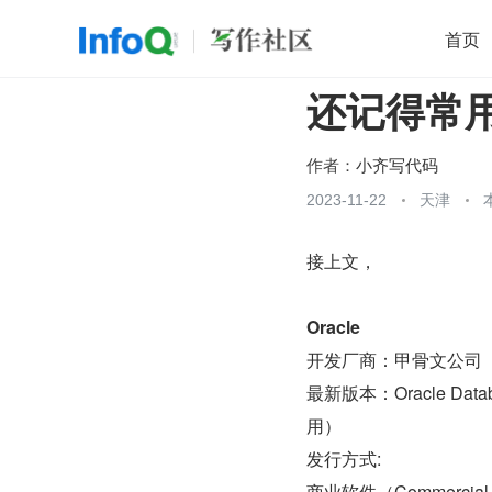
首页
还记得常
移动开发
Java
开源
架构
O
前端
AI
大数据
团队管理
作者：
小齐写代码
查看更多
2023-11-22
天津

接上文，
Oracle
开发厂商：甲骨文公司
最新版本：Oracle Dat
用）
发行方式:
商业软件（Commercial s