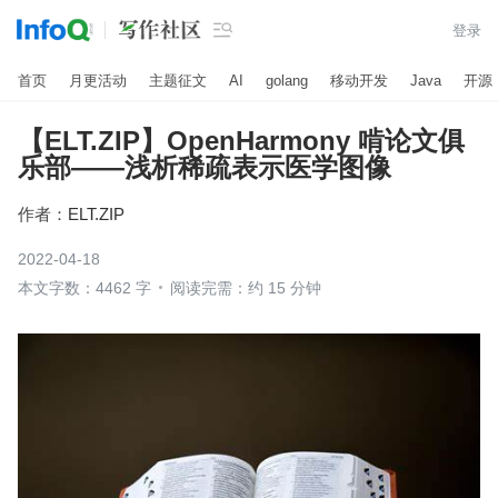

登录
首页
月更活动
主题征文
AI
golang
移动开发
Java
开源
【ELT.ZIP】OpenHarmony 啃论文俱
乐部——浅析稀疏表示医学图像
作者：
ELT.ZIP
2022-04-18
本文字数：4462 字
阅读完需：约 15 分钟