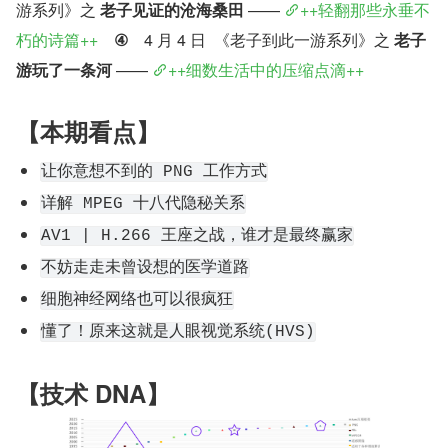
游系列》之 
老子见证的沧海桑田
 —— 
++轻翻那些永垂不
朽的诗篇++
④
 4 月 4 日  《老子到此一游系列》之 
老子
游玩了一条河
 —— 
++细数生活中的压缩点滴++
【本期看点】
让你意想不到的 PNG 工作方式
详解 MPEG 十八代隐秘关系
AV1 | H.266 王座之战，谁才是最终赢家
不妨走走未曾设想的医学道路
细胞神经网络也可以很疯狂
懂了！原来这就是人眼视觉系统(HVS)
【技术 DNA】