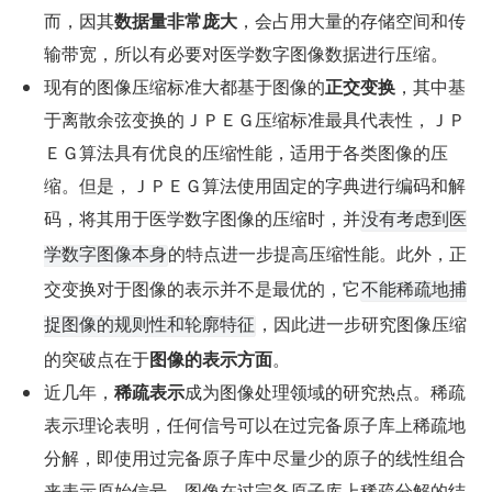
而，因其
数据量非常庞大
，会占用大量的存储空间和传
输带宽，所以有必要对医学数字图像数据进行压缩。
现有的图像压缩标准大都基于图像的
正交变换
，其中基
于离散余弦变换的ＪＰＥＧ压缩标准最具代表性，ＪＰ
ＥＧ算法具有优良的压缩性能，适用于各类图像的压
缩。但是，ＪＰＥＧ算法使用固定的字典进行编码和解
码，将其用于医学数字图像的压缩时，并
没有考虑到医
的特点进一步提高压缩性能。此外，正
学数字图像本身
交变换对于图像的表示并不是最优的，它
不能稀疏地捕
，因此进一步研究图像压缩
捉图像的规则性和轮廓特征
的突破点在于
图像的表示方面
。
近几年，
稀疏表示
成为图像处理领域的研究热点。稀疏
表示理论表明，任何信号可以在过完备原子库上稀疏地
分解，即使用过完备原子库中尽量少的原子的线性组合
来表示原始信号。图像在过完备原子库上稀疏分解的结