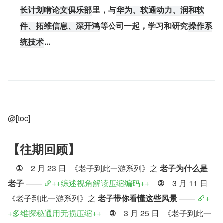
里，与
长计划啃论文俱乐部
华为、软通动力、润和软
等公司一起，学习和研究
件、拓维信息、深开鸿
操作系
...
统技术
@[toc]
【往期回顾】
①
 2 月 23 日  《老子到此一游系列》之 
老子为什么是
老子
 —— 
++综述视角解读压缩编码++
②
 3 月 11 日  
《老子到此一游系列》之 
老子带你看懂这些风景
 —— 
+
+多维探秘通用无损压缩++
③
 3 月 25 日  《老子到此一